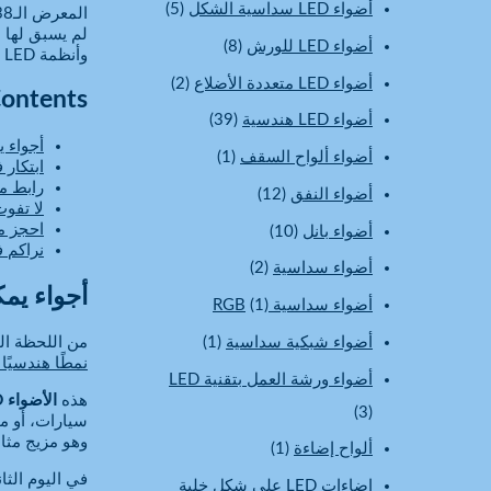
أضواء LED سداسية الشكل
(5)
المعرض الـ138 كانتون يعج بالحماس — وهذا العام، تضيء
لم يسبق لها م
أضواء LED للورش
(8)
وأنظمة LED عالية الأداء، ومستقبل الإضاءة في المجالات السياراتية أو التجارية أو الإبداعية، فإن جناح 1E-G37 هو المكان الذي يجب أن تكون فيه.
أضواء LED متعددة الأضلاع
(2)
Contents
أضواء LED هندسية
(39)
أجواء ي
أضواء ألواح السقف
(1)
ابتكار
رابط م
أضواء النفق
(12)
لا تفوت
احجز م
أضواء بانل
(10)
نراكم في جناح -G37
أضواء سداسية
(2)
أجواء يمك
أضواء سداسية RGB
(1)
أضواء شبكية سداسية
(1)
من اللحظة ال
نمطًا هندسيًا
أضواء ورشة العمل بتقنية LED
هذه
الأضواء LED السداسية للورشة
(3)
سيارات، أو م
وهو مزيج مثالي
ألواح إضاءة
(1)
في اليوم الثا
إضاءات LED على شكل خلية