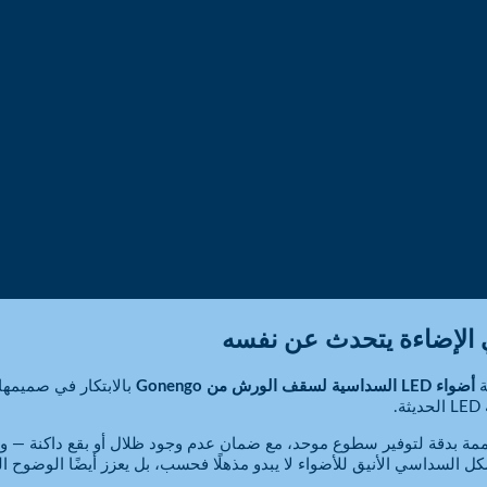
ي الإضاءة يتحدث عن نفسه
ة
أضواء LED السداسية لسقف الورش من Gonengo
بالابتكار في صميمها
.
ة بدقة لتوفير سطوع موحد، مع ضمان عدم وجود ظلال أو بقع داكنة — و
كل السداسي الأنيق للأضواء لا يبدو مذهلًا فحسب، بل يعزز أيضًا الوضوح ا