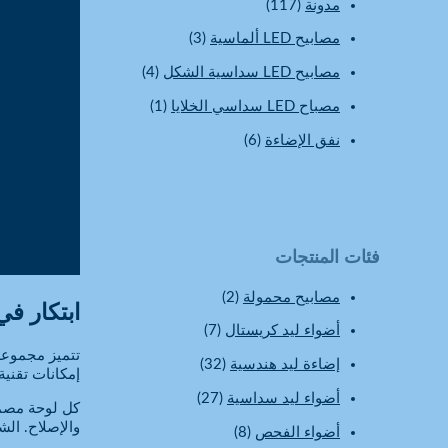
مدونة
(117)
مصابيح LED ألماسية
(3)
مصابيح LED سداسية الشكل
(4)
مصباح LED سداسي الخلايا
(1)
نفق الإضاءة
(6)
فئات المنتجات
مصابيح محمولة
(2)
ابتكار ف
أضواء ليد كريستال
(7)
تتميز مجموع
إضاءة ليد هندسية
(32)
إمكانات تقنية LED الحديثة
أضواء ليد سداسية
(27)
كل لوحة مصمم
والإصلاح. الش
أضواء الفحص
(8)