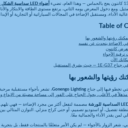
أضواء LED سداسية الشكل من Gonengo
ثيل. ومع دخول المعرض يومه الثاني، يرتفع مستوى الطاقة والابتكار والأنا
Table of 
مكنك رؤيتها والشعور بها
 في الإضاءة يتحدث عن نفسه
عرض كانتون
 ترقية الأجواء
كانك الآن
1E — حيث يشرق المستقبل
نك رؤيتها والشعور بها
تي تخطو فيها إلى جناح
Gonengo Lighting
، تشعر بأجواء مستقبلية مرحب
 مذهلاً في الأعلى، يحول الجناح على الفور إلى مساحة مضيئة من الإبداع وال
مصممة لتفعل أكثر من مجرد الإضاءة — فهي تلهم. ت
نطقة تفصيل، أو استوديو تصميم، أو حتى كراج منزلي. التوازن المثالي بي
 لمن يقدر الأداء والجمالية معًا.
ني، شعر الزوار بالأجواء — لم يكن الأمر متعلقًا بالمنتجات فقط، بل بتجربة