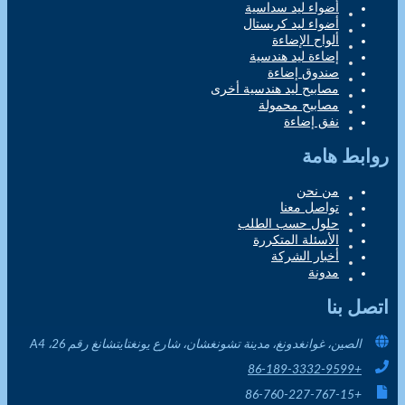
أضواء ليد سداسية
أضواء ليد كريستال
ألواح الإضاءة
إضاءة ليد هندسية
صندوق إضاءة
مصابيح ليد هندسية أخرى
مصابيح محمولة
نفق إضاءة
روابط هامة
من نحن
تواصل معنا
حلول حسب الطلب
الأسئلة المتكررة
أخبار الشركة
مدونة
اتصل بنا
الصين، غوانغدونغ، مدينة تشونغشان، شارع يونغتايتشانغ رقم 26، A4
+86-189-3332-9599
+86-760-227-767-15