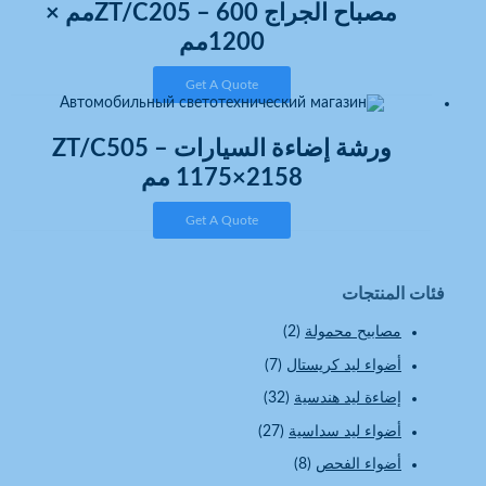
مصباح الجراج ZT/C205 – 600مم ×
1200مم
Get A Quote
ورشة إضاءة السيارات ZT/C505 –
‎1175×2158 مم
Get A Quote
فئات المنتجات
مصابيح محمولة
(2)
أضواء ليد كريستال
(7)
إضاءة ليد هندسية
(32)
أضواء ليد سداسية
(27)
أضواء الفحص
(8)