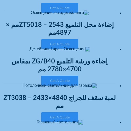
Get A Quote
إضاءة محل التلميع ZT5018 – ‎2543مم ×
4897مم
Get A Quote
إضاءة ورشة التلميع ZG/B40 بمقاس
‎2780×4700 مم
Get A Quote
لمبة سقف للجراج ZT3038 – ‎2433×4840
مم
Get A Quote