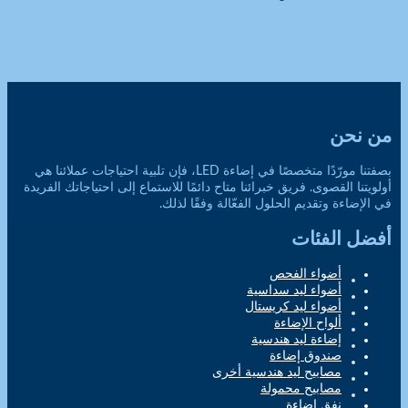
من نحن
بصفتنا مورّدًا متخصصًا في إضاءة LED، فإن تلبية احتياجات عملائنا هي
أولويتنا القصوى. فريق خبرائنا متاح دائمًا للاستماع إلى احتياجاتك الفريدة
في الإضاءة وتقديم الحلول الفعّالة وفقًا لذلك.
أفضل الفئات
أضواء الفحص
أضواء ليد سداسية
أضواء ليد كريستال
ألواح الإضاءة
إضاءة ليد هندسية
صندوق إضاءة
مصابيح ليد هندسية أخرى
مصابيح محمولة
نفق إضاءة