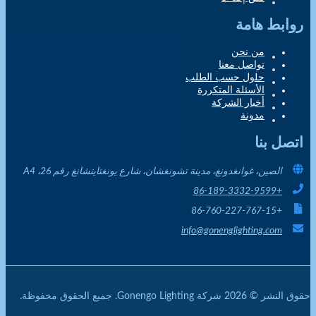
روابط هامة
من نحن
تواصل معنا
حلول حسب الطلب
الأسئلة المتكررة
أخبار الشركة
مدونة
اتصل بنا
الصين، غوانغدونغ، مدينة تشونغشان، شارع يونغتايتشانغ رقم 26، A4
+86-189-3332-9599
+86-760-227-767-15
info@gonenglighting.com
حقوق النشر © 2026 شركة Gonengo Lighting. جميع الحقوق محفوظة.