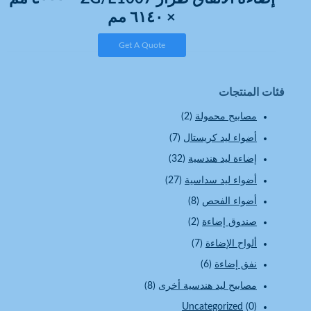
× ٦١٤٠ مم
Get A Quote
فئات المنتجات
مصابيح محمولة
(2)
أضواء ليد كريستال
(7)
إضاءة ليد هندسية
(32)
أضواء ليد سداسية
(27)
أضواء الفحص
(8)
صندوق إضاءة
(2)
ألواح الإضاءة
(7)
نفق إضاءة
(6)
مصابيح ليد هندسية أخرى
(8)
Uncategorized
(0)