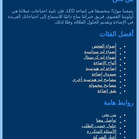
بصفتنا مورّدًا متخصصًا في إضاءة LED، فإن تلبية احتياجات عملائنا هي
أولويتنا القصوى. فريق خبرائنا متاح دائمًا للاستماع إلى احتياجاتك الفريدة
في الإضاءة وتقديم الحلول الفعّالة وفقًا لذلك.
أفضل الفئات
أضواء الفحص
أضواء ليد سداسية
أضواء ليد كريستال
ألواح الإضاءة
إضاءة ليد هندسية
صندوق إضاءة
مصابيح ليد هندسية أخرى
مصابيح محمولة
نفق إضاءة
روابط هامة
من نحن
تواصل معنا
حلول حسب الطلب
الأسئلة المتكررة
أخبار الشركة