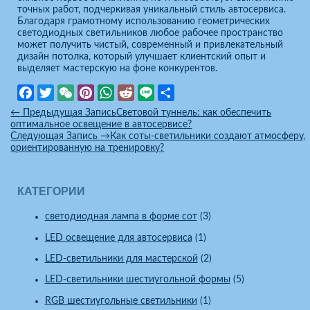
точных работ, подчеркивая уникальный стиль автосервиса.
Благодаря грамотному использованию геометрических
светодиодных светильников любое рабочее пространство
может получить чистый, современный и привлекательный
дизайн потолка, который улучшает клиентский опыт и
выделяет мастерскую на фоне конкурентов.
Facebook
Twitter
WeChat
Pinterest
WhatsApp
Reddit
Line
Отправить
←
Предыдущая Запись
Световой туннель: как обеспечить
оптимальное освещение в автосервисе?
Следующая Запись
→
Как соты-светильники создают атмосферу,
ориентированную на тренировку?
КАТЕГОРИИ
cветодиодная лампа в форме сот
(3)
LED освещение для автосервиса
(1)
LED-светильники для мастерской
(2)
LED-светильники шестиугольной формы
(5)
RGB шестиугольные светильники
(1)