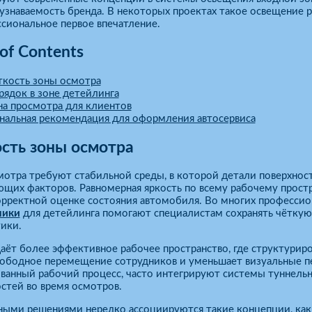
узнаваемость бренда. В некоторых проектах такое освещение р
сиональное первое впечатление.
 of Contents
ткость зоны осмотра
рядок в зоне детейлинга
на просмотра для клиентов
нальная рекомендация для оформления автосервиса
сть зоны осмотра
мотра требуют стабильной среды, в которой детали поверхно
щих факторов. Равномерная яркость по всему рабочему простр
орректной оценке состояния автомобиля. Во многих профессио
ники
для детейлинга помогают специалистам сохранять чёткую
ики.
аёт более эффективное рабочее пространство, где структурир
вободное перемещение сотрудников и уменьшает визуальные пе
ованный рабочий процесс, часто интегрируют системы туннель
стей во время осмотров.
ными решениями нередко ассоциируются такие концепции, как