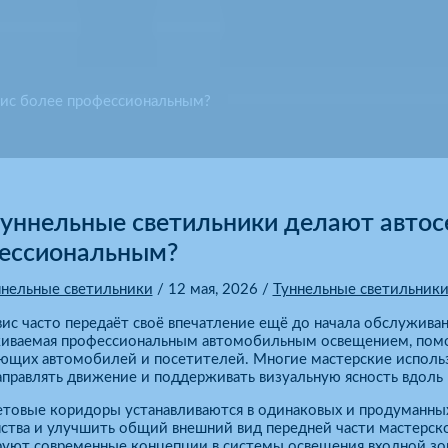
вис более профессиональным?
туннельные светильники делают автос
ессиональным?
ннельные светильники
/
12 мая, 2026
/
Туннельные светильник
ис часто передаёт своё впечатление ещё до начала обслуживани
иваемая профессиональным автомобильным освещением, помог
ющих автомобилей и посетителей. Многие мастерские испол
правлять движение и поддерживать визуальную ясность вдоль 
етовые коридоры устанавливаются в одинаковых и продуманны
ства и улучшить общий внешний вид передней части мастерск
руют современные концепции в системы освещения входной зо