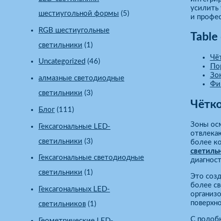
усилить 
шестиугольной формы
(5)
и профес
RGB шестиугольные
Table
светильники
(1)
Чё
Uncategorized
(46)
По
Зо
алмазные светодиодные
Фи
светильники
(3)
Чётко
Блог
(111)
Зоны ос
Гексагональные LED-
отвлекаю
светильники
(3)
более к
светиль
Гексагональные светодиодные
диагност
светильники
(1)
Это созд
более с
Гексагональных LED-
организ
поверхно
светильников
(1)
С подоб
Геометрические LED-