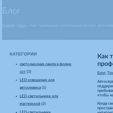
Блог
Главная
Блог
Как туннельные светильники делают автосер
КАТЕГОРИИ
Как 
проф
cветодиодная лампа в форме
сот
(3)
Блог
,
Ту
LED освещение для
Автосерв
поддерж
автосервиса
(1)
прибыва
чтобы на
LED-светильники для
Когда св
мастерской
(2)
простран
LED-светильники
интегри