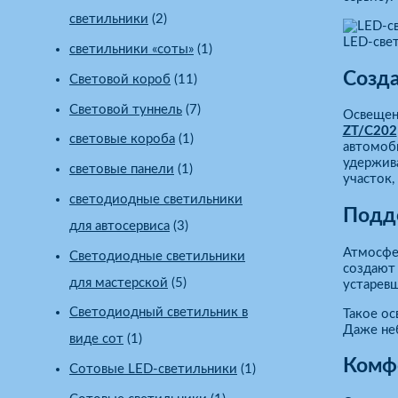
светильники
(2)
LED-све
светильники «соты»
(1)
Созда
Световой короб
(11)
Световой туннель
(7)
Освещен
ZT/C202
световые короба
(1)
автомоб
удержив
световые панели
(1)
участок,
светодиодные светильники
Подд
для автосервиса
(3)
Атмосфе
Светодиодные светильники
создают 
для мастерской
(5)
устаревш
Светодиодный светильник в
Такое о
Даже не
виде сот
(1)
Комфо
Сотовые LED-светильники
(1)