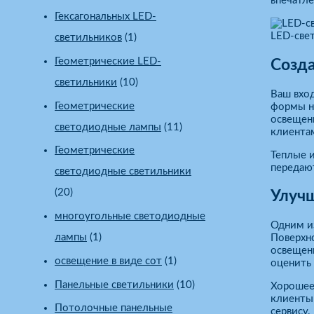
впечатле
Гексагональных LED-
LED-све
светильников
(1)
Геометрические LED-
Созда
светильники
(10)
Ваш вход
Геометрические
формы на
освещени
светодиодные лампы
(11)
клиентам
Геометрические
Теплые 
передают
светодиодные светильники
(20)
Улучш
многоугольные светодиодные
Одним из
лампы
(1)
Поверхн
освещени
освещение в виде сот
(1)
оценить 
Панельные светильники
(10)
Хорошее 
клиенты 
Потолочные панельные
сервису.