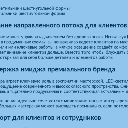
тильники шестиугольной формы
ние направленного потока для клиентов
ие может управлять движением без единого знака. Используя
в продуманных схемах, вы ненавязчиво ведете клиентов по ма
или или ключевые работы, а мягкое освещение создаёт комфор
ает внимание клиентов дольше. Вместо того чтобы блуждать 
 открывая для себя больше деталей и элементов работы.
ержка имиджа премиального бренда
ра играет ключевую роль в восприятии мастерской. LED-свети
ощущение современного и высококлассного пространства. Они п
ая, а тщательно продуманная и соответствующая актуальным 
свещение идеально сочетается с минималистичным интерьером
большая мастерская может выглядеть премиально, если потол
рт для клиентов и сотрудников