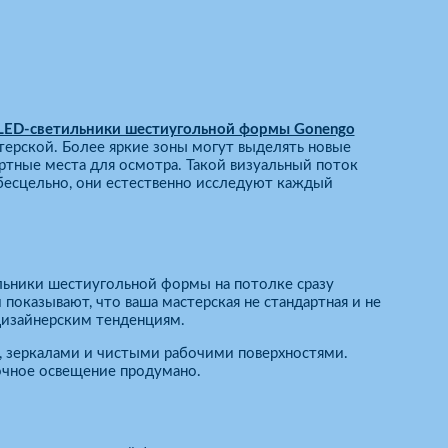
LED-светильники шестиугольной формы Gonengo
стерской. Более яркие зоны могут выделять новые
тные места для осмотра. Такой визуальный поток
бесцельно, они естественно исследуют каждый
льники шестиугольной формы на потолке сразу
оказывают, что ваша мастерская не стандартная и не
дизайнерским тенденциям.
, зеркалами и чистыми рабочими поверхностями.
очное освещение продумано.