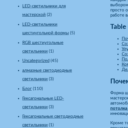
выбором 
LED-светильники для
просто 
мастерской
(2)
работе в
LED-светильники
Table
шестиугольной формы
(5)
По
RGB шестиугольные
Со
Ул
светильники
(1)
Со
По
Uncategorized
(45)
Ко
Де
алмазные светодиодные
светильники
(3)
Почем
Блог
(110)
Форма ше
мастерск
Гексагональные LED-
автомоб
светильники
(3)
потолка
инноваци
Гексагональные светодиодные
Кроме то
светильники
(1)