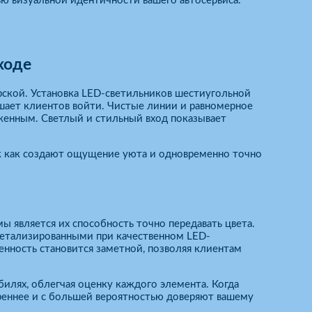
ью визуальной идентичности вашего автосервиса.
ходе
ерской. Установка LED-светильников шестиугольной
шает клиентов войти. Чистые линии и равномерное
женным. Светлый и стильный вход показывает
к как создают ощущение уюта и одновременно точно
 является их способность точно передавать цвета.
етализированными при качественном LED-
нность становится заметной, позволяя клиентам
илях, облегчая оценку каждого элемента. Когда
ереннее и с большей вероятностью доверяют вашему