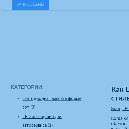
ЗАПРОС ЦЕНЫ
Блог
Главная
Блог
Как LED-светильники шестиугольной формы с
КАТЕГОРИИ
Как 
стиль
cветодиодная лампа в форме
сот
(3)
Блог
,
LE
LED освещение для
Когда кл
обратят 
автосервиса
(1)
каждый э