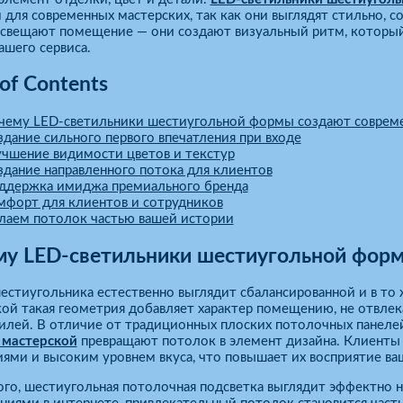
для современных мастерских, так как они выглядят стильно, 
освещают помещение — они создают визуальный ритм, который 
ашего сервиса.
 of Contents
чему LED-светильники шестиугольной формы создают соврем
здание сильного первого впечатления при входе
учшение видимости цветов и текстур
здание направленного потока для клиентов
ддержка имиджа премиального бренда
мфорт для клиентов и сотрудников
лаем потолок частью вашей истории
у LED-светильники шестиугольной форм
стиугольника естественно выглядит сбалансированной и в то 
ой такая геометрия добавляет характер помещению, не отвле
илей. В отличие от традиционных плоских потолочных панеле
 мастерской
превращают потолок в элемент дизайна. Клиенты 
ями и высоким уровнем вкуса, что повышает их восприятие ваш
го, шестиугольная потолочная подсветка выглядит эффектно н