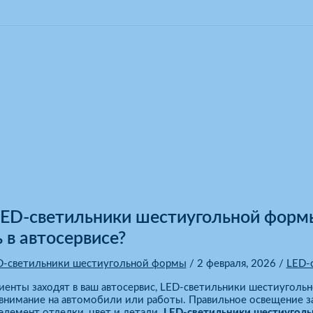
оздают лучший современный стиль в автосервисе?
LED-светильники шестиугольной форм
 в автосервисе?
D-светильники шестиугольной формы
/
2 февраля, 2026
/
LED-
иенты заходят в ваш автосервис, LED-светильники шестиугольн
внимание на автомобили или работы. Правильное освещение з
лемент отделки, цвет и детали.
LED-светильники шестиугол