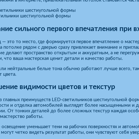
ниями в интернете, привлекательный потолок становится част
тильники шестиугольной формы
ние сильного первого впечатления при в
 — это то место, где формируется первое впечатление о маст
 потолке рядом с дверью сразу привлекает внимание и пригла
е делают пространство открытым и аккуратным, а не перегру
, что ваша мастерская ценит детали и качество работы.
или нейтральные белые тона обычно работают лучше всего, та
 цвета.
ение видимости цветов и текстур
 главных преимуществ LED-светильников шестиугольной формы
ости и отделка автомобилей выглядят более насыщенными и д
и. От тонких деталей до более сложных текстур каждая особе
мастерство работы.
освещение уменьшает тени на рабочих поверхностях и автомоб
могут четко видеть результат работы, они чувствуют себя ув