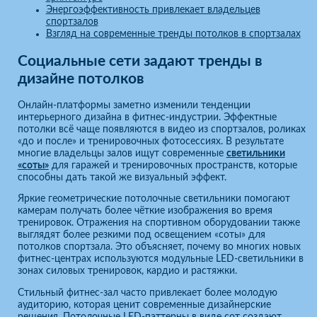
Энергоэффективность привлекает владельцев
спортзалов
Взгляд на современные тренды потолков в спортзалах
Социальные сети задают тренды в
дизайне потолков
Онлайн-платформы заметно изменили тенденции
интерьерного дизайна в фитнес-индустрии. Эффектные
потолки всё чаще появляются в видео из спортзалов, роликах
«до и после» и тренировочных фотосессиях. В результате
многие владельцы залов ищут современные
светильники
«соты»
для гаражей и тренировочных пространств, которые
способны дать такой же визуальный эффект.
Яркие геометрические потолочные светильники помогают
камерам получать более чёткие изображения во время
тренировок. Отражения на спортивном оборудовании также
выглядят более резкими под освещением «соты» для
потолков спортзала. Это объясняет, почему во многих новых
фитнес-центрах используются модульные LED-светильники в
зонах силовых тренировок, кардио и растяжки.
Стильный фитнес-зал часто привлекает более молодую
аудиторию, которая ценит современные дизайнерские
решения. Потолочные LED-паттерны в виде сот создают