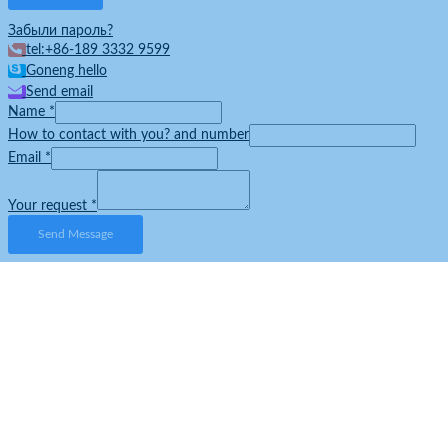
Забыли пароль?
tel:+86-189 3332 9599
Goneng hello
Send email
Name
*
How to contact with you? and number
Email
*
Your request
*
Send Message