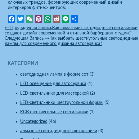
ключевых трендов, формирующих современный дизайн
интерьеров фитнес-центров.
Facebook
Twitter
WeChat
Pinterest
WhatsApp
Reddit
Line
Отправить
←
Предыдущая Запись
Как алмазные светодиодные светильники
создают дизайн современной и стильной барбершоп-студии?
Следующая Запись
→
Как выбрать шестиугольные светодиодные
лампы для современного дизайна автосервиса?
КАТЕГОРИИ
cветодиодная лампа в форме сот
(3)
LED освещение для автосервиса
(1)
LED-светильники для мастерской
(2)
LED-светильники шестиугольной формы
(5)
RGB шестиугольные светильники
(1)
Uncategorized
(46)
алмазные светодиодные светильники
(3)