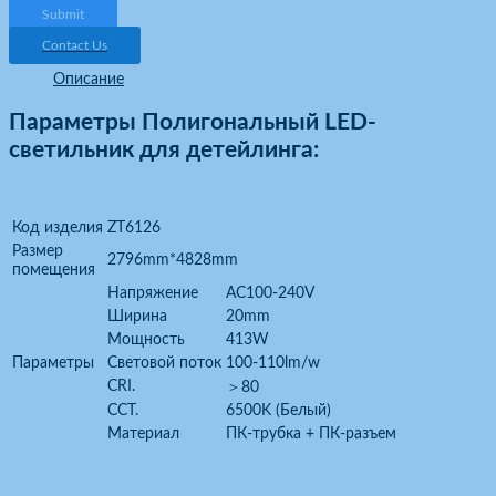
Submit
Contact Us
Описание
Параметры Полигональный LED-
светильник для детейлинга
:
Код изделия
ZT6126
Размер
2796mm*4828mm
помещения
Напряжение
AC100-240V
Ширина
20mm
Мощность
413W
Параметры
Световой поток
100-110lm/w
CRI.
＞80
CCT.
6500K (Белый)
Материал
ПК-трубка + ПК-разъем