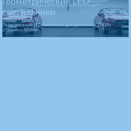
Геометрические LED-
светильники
Главная
Товары
Полигональный LED-светильник для детейлинга ZT6126 –
2796mm × 4828mm