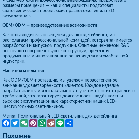
•
CAD-чертежи и профессиональные решения:
предоставьте
размеры помещения — наши специалисты подготовят
светотехнический проект, макет расположения или 3D-
визуализацию.
OEM/ODM — производственные возможности
Как производитель освещения для автодетейлинга, мы
располагаем профессиональной командой, которая занимается
разработкой и выпуском продукции. Опытные инженеры R&D
постоянно совершенствуют конструкции, предлагая
продуманные и инновационные решения для автомобильной
индустрии.
Наше обязательство
Как ODM/OEM-поставщик, мы уделяем первостепенное
внимание удовлетворённости клиентов. Каждое изделие
разрабатывается и изготавливается с учётом строгих отраслевых
требований, что гарантирует долговечность, надёжность и
высокие эксплуатационные характеристики наших LED-
шестиугольных светильников.
Метка:
Полигональный LED-светильник для детейлинга
Facebook
Twitter
WeChat
Pinterest
WhatsApp
Reddit
Line
Отправить
Похожие