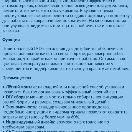
широкого спектра зон и задач. Он особенно эффективен в
автомастерских, обеспечивая точное освещение для детейлинга,
ремонта и технического обслуживания. В кузовных цехах
шестиугольные световые решётки создают идеальную подсветку
для работы с лакокрасочными покрытиями. На моечных постах
они улучшают видимость при тщательной очистке и контроле
качества.
Функции
Полигональный LED-светильник для детейлинга обеспечивает
профессиональное качество света — яркое, равномерное и без
мерцания, что крайне важно при точных работах. Оптимальная
цветовая температура снижает зрительное напряжение у
специалистов и подчёркивает естественную красоту автомобиля.
Преимущества
•
Лёгкий монтаж:
накладной или подвесной способ установки
позволяет быстро организовать эффективный верхний свет.
•
DIY-сборка:
можно самостоятельно собирать конфигурации
разной формы и размера, создавая уникальный дизайн.
•
Экономичность:
стандартизированное производство,
подробные инструкции и видеоматериалы позволяют сократить
затраты на установку более чем на 60%.
•
Индивидуальный дизайн:
возможно изготовление по
требуемым размерам.