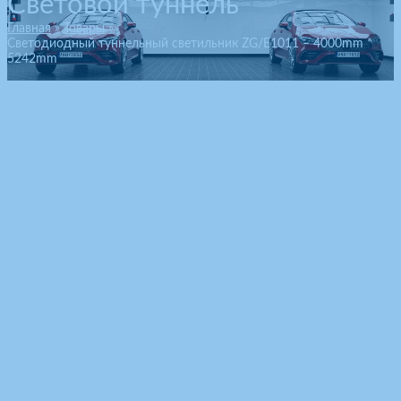
Световой туннель
Главная
Товары
Светодиодный туннельный светильник ZG/E1011 – 4000mm *
5242mm