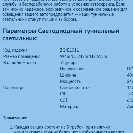
службы и бесперебойную работу в условиях автосервиса. Если
вам нужно надежное, экономичное и современное решение для
освещения вашего автопредприятия — наши туннельные
светильники станут лучшим выбором.
Параметры Светодиодный туннельный
светильник:
Код изделия
ZG/E1011
Размер помещения
W4m*L5.242m*H2.615m
Кол-во/комплект
6 groups
Напряжение
DC
Ширина
40
Мощность
24
Параметры
Световой поток
11
CRI.
＞9
CCT.
65
Материал
Ал
Примечания:
Каждая секция состоит из 5 трубок; при наличии
комплектных несущих балок нет необходимости крепить