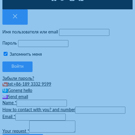
Имя пользователя или email
Пароль
Запомнить меня
Забыли пароль?
tel:+86-189 3332 9599
Goneng hello
Send email
Name
*
How to contact with you? and number
Email
*
Your request
*