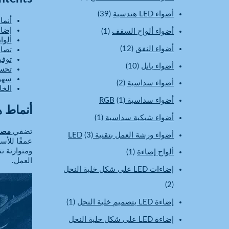
أضواء LED هندسية
(39)
أنما
إضاء
أضواء ألواح السقف
(1)
ألوا
أضواء النفق
(12)
تصام
توفي
أضواء بانل
(10)
تحسي
سهول
أضواء سداسية
(2)
الخا
أضواء سداسية RGB
(1)
أنماط ه
أضواء شبكية سداسية
(1)
تضفي
مصابيح LED 
أضواء ورشة العمل بتقنية LED
(3)
عمقًا للأس
ومتوازنة ت
ألواح إضاءة
(1)
العمل.
إضاءات LED على شكل خلية النحل
(2)
إضاءة LED بتصميم خلية النحل
(1)
إضاءة LED على شكل خلية النحل