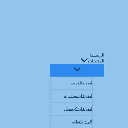
الرئيسية
المنتجات
أضواء الفحص
أضواء ليد سداسية
أضواء ليد كريستال
ألواح الإضاءة