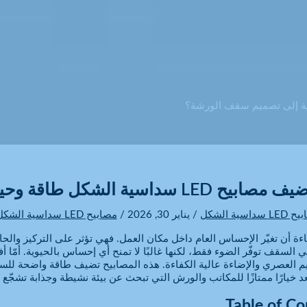
داسية الشكل طاقة وحيوية إلى تصميم سقف الورشة؟
 سداسية الشكل
/
يناير 30, 2026
/
مصابيح LED سداسية الشكل
ءة أن تغيّر الإحساس العام داخل مكان العمل. فهي تؤثر على التركيز والحا
في السقف توفّر الضوء فقط، لكنها غالبًا لا تمنح أي إحساس بالحيوية. أمّا 
م العصري والإضاءة عالية الكفاءة. هذه المصابيح تضيف طاقة واضحة للسقف
ُعد خيارًا ممتازًا للمكاتب والورش التي تبحث عن بيئة نشيطة وجذابة تشجّع
Table of Co