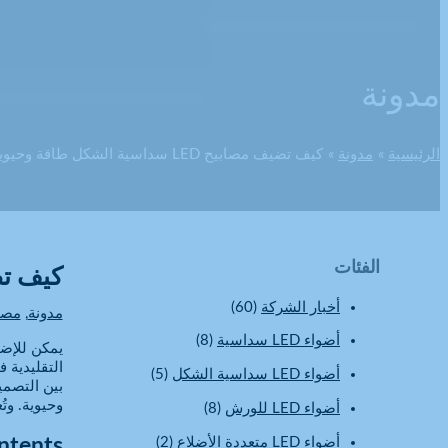
مدونة
الرئيسية
مدونة
كيف تضيف مصابيح LED سداسية الشكل طاقة وحيوية إلى تصميم سقف الورشة؟
الفئات
كيف تضيف مصابيح LED س
أخبار الشركة
(60)
مدونة
,
مصابيح LED
أضواء LED سداسية
(8)
يمكن للإضا
التقليدية 
أضواء LED سداسية الشكل
(5)
بين التصمي
وحيوية. وت
أضواء LED للورش
(8)
أضواء LED متعددة الأضلاع
(2)
ntents