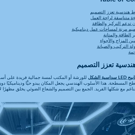
ط هندسية تعزز التصميم
ة متناسقة لراحة العمل
ن تدعم التركيز والطاقة
يم مرنة لمساحات عمل ديناميكية
ر الطاقة والمتانة
ن المزاج والأجواء
ة التركيب والصيانة
تمة
ندسية تعزز التصميم
سداسية الشكل
للورشة أو المكتب لمسة جمالية فريدة على أسقف 
طح المسطحة. هذا الأسلوب الهندسي يجعل المكان يبدو حيًّا وديناميكيًا دون
تناغم مع شكلها الفريد. الجمع بين التصميم والشعاع الضوئي يخلق مظهرًا ل