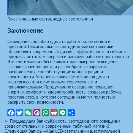
Гексагональные светодиодные светильники
Заключение
Освещение способно сделать работу более лёгкой и
приятной. Гексагональные светодиодные светильники
объединяют современный дизайн, эффективность и гибкость,
придавая потолкам энергию и оживляя рабочее пространство.
Эти светильники обеспечивают равномерное освещение,
высокое качество цвета и разнообразные варианты
расположения, способствующие концентрации и
креативности. Установка таких светильников делает
мастерскую или офис живым, современным и
привлекательным. Продуманное освещение повышает
энергию, комфорт и удовлетворённость, создавая рабочее
пространство, в котором сотрудники могут полностью
раскрыть свои возможности.
Facebook
Twitter
WeChat
Pinterest
WhatsApp
Reddit
Line
Отправить
←
Предыдущая Запись
Как соты светодиодного освещения
создают стильный и современный табачный магазин?
Следующая Запись
→
Как LED-светильники шестиугольной