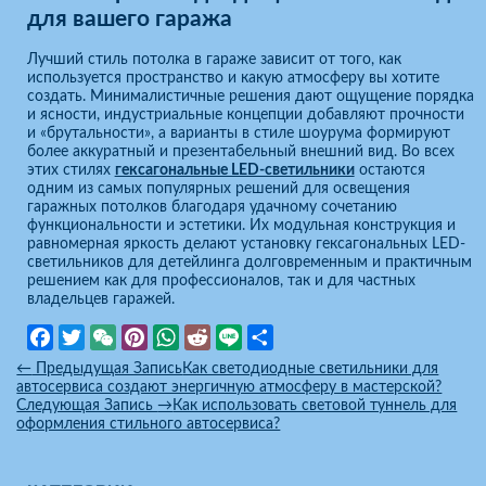
для вашего гаража
Лучший стиль потолка в гараже зависит от того, как
используется пространство и какую атмосферу вы хотите
создать. Минималистичные решения дают ощущение порядка
и ясности, индустриальные концепции добавляют прочности
и «брутальности», а варианты в стиле шоурума формируют
более аккуратный и презентабельный внешний вид. Во всех
этих стилях
гексагональные LED-светильники
остаются
одним из самых популярных решений для освещения
гаражных потолков благодаря удачному сочетанию
функциональности и эстетики. Их модульная конструкция и
равномерная яркость делают установку гексагональных LED-
светильников для детейлинга долговременным и практичным
решением как для профессионалов, так и для частных
владельцев гаражей.
Facebook
Twitter
WeChat
Pinterest
WhatsApp
Reddit
Line
Отправить
←
Предыдущая Запись
Как светодиодные светильники для
автосервиса создают энергичную атмосферу в мастерской?
Следующая Запись
→
Как использовать световой туннель для
оформления стильного автосервиса?