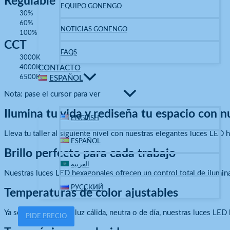
Regulable
EQUIPO GONENGO
30%
60%
NOTICIAS GONENGO
100%
CCT
FAQS
3000K
4000K
CONTACTO
6500K
ESPAÑOL
Nota: pase el cursor para ver
Ilumina tu vida y rediseña tu espacio con 
ENGLISH
Lleva tu taller al siguiente nivel con nuestras elegantes luces LED 
ESPAÑOL
Brillo perfecto para cada trabajo
العربية
Nuestras luces LED hexagonales ofrecen un control total de iluminac
РУССКИЙ
Temperaturas de color ajustables
Ya sea que necesites luz cálida, neutra o de día, nuestras luces 
PIDE PRECIO