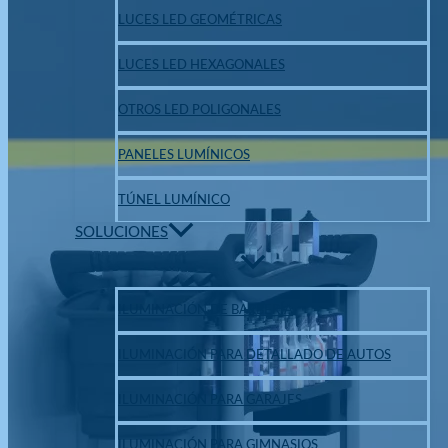
LUCES LED GEOMÉTRICAS
LUCES LED HEXAGONALES
OTROS LED POLIGONALES
PANELES LUMÍNICOS
TÚNEL LUMÍNICO
SOLUCIONES
ILUMINACIÓN DE BARBERÍA
ILUMINACIÓN PARA DETALLADO DE AUTOS
ILUMINACIÓN PARA GARAJES
ILUMINACIÓN PARA GIMNASIOS