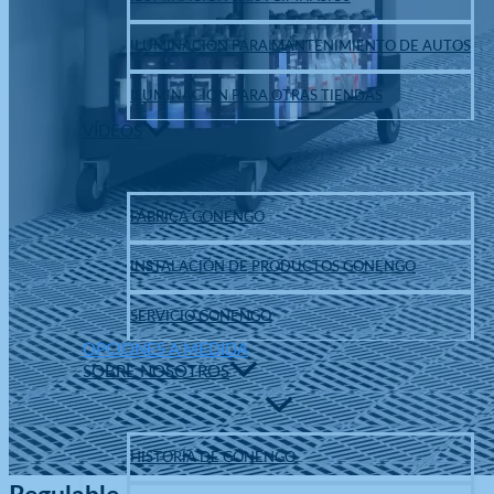
ILUMINACIÓN PARA MANTENIMIENTO DE AUTOS
ILUMINACIÓN PARA OTRAS TIENDAS
VÍDEOS
FÁBRICA GONENGO
INSTALACIÓN DE PRODUCTOS GONENGO
SERVICIO GONENGO
OPCIONES A MEDIDA
SOBRE NOSOTROS
HISTORIA DE GONENGO