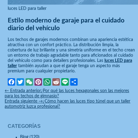
luces LED para taller
Estilo moderno de garaje para el cuidado
diario del vehículo
Los techos de garajes modernos combinan una apariencia estética
atractiva con un confort práctico. La distribución limpia, la
cobertura de luz brillante y una simetría uniforme en el techo crean
un entorno de trabajo agradable tanto para aficionados al cuidado
del vehículo como para detailers profesionales. Las
luces LED para
taller
también ayudan a que el garaje tenga un aspecto más
premium para cualquier propietario.
Facebook
Twitter
WeChat
Pinterest
WhatsApp
Reddit
Line
Compartir
←
Entrada anterior
¿Por qué las luces hexagonales son las mejores
para los techos de gimnasio?
Entrada siguiente
→
¿Cómo hacen las luces tipo túnel que un taller
automotriz luzca profesional?
CATEGORÍAS
Blog
(120)