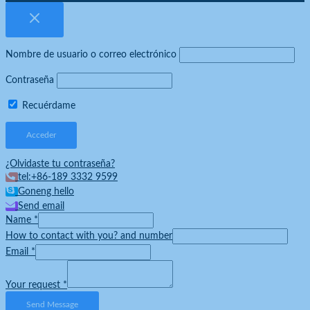
Nombre de usuario o correo electrónico
Contraseña
Recuérdame
¿Olvidaste tu contraseña?
tel:+86-189 3332 9599
Goneng hello
Send email
Name
*
How to contact with you? and number
Email
*
Your request
*
Send Message