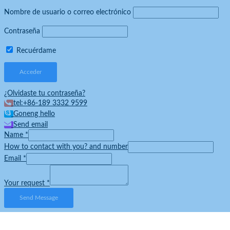
Nombre de usuario o correo electrónico
Contraseña
Recuérdame
¿Olvidaste tu contraseña?
tel:+86-189 3332 9599
Goneng hello
Send email
Name
*
How to contact with you? and number
Email
*
Your request
*
Send Message