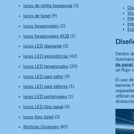
luces de rejilla hexagonal
(3)
Dis
Vis
luces de túnel
(9)
Mej
Imp
luces hexagonales
(2)
Est
luces hexagonales RGB
(1)
Diseño
luces LED diamante
(3)
Dentro de
luces LED geométricas
(42)
iluminaci
de panal 
luces LED hexagonales
(20)
un flujo v
luces LED para taller
(9)
El uso de
barreras 
luces LED para talleres
(1)
separadas
utilizan 
luces LED poligonales
(1)
distracci
luces LED tipo panal
(5)
luces tipo túnel
(3)
Noticias Gonengo
(85)