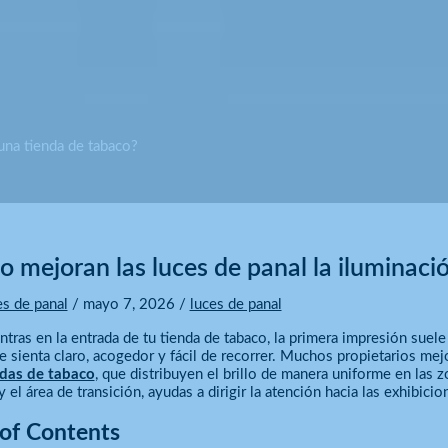
una tienda de tabaco?
 mejoran las luces de panal la iluminaci
es de panal
/
mayo 7, 2026
/
luces de panal
tras en la entrada de tu tienda de tabaco, la primera impresión suele 
e sienta claro, acogedor y fácil de recorrer. Muchos propietarios mejo
ndas de tabaco
, que distribuyen el brillo de manera uniforme en las z
 y el área de transición, ayudas a dirigir la atención hacia las exhibic
 of Contents