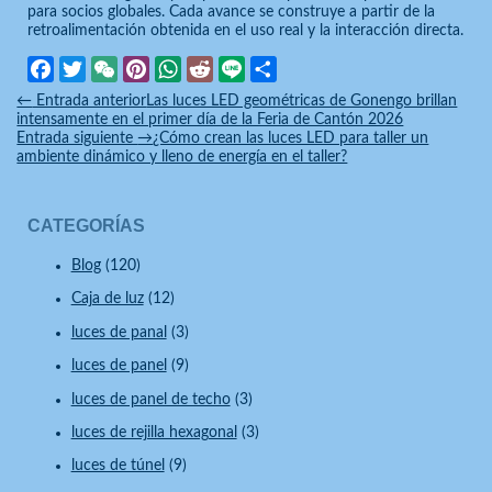
para socios globales. Cada avance se construye a partir de la
retroalimentación obtenida en el uso real y la interacción directa.
Facebook
Twitter
WeChat
Pinterest
WhatsApp
Reddit
Line
Compartir
←
Entrada anterior
Las luces LED geométricas de Gonengo brillan
intensamente en el primer día de la Feria de Cantón 2026
Entrada siguiente
→
¿Cómo crean las luces LED para taller un
ambiente dinámico y lleno de energía en el taller?
CATEGORÍAS
Blog
(120)
Caja de luz
(12)
luces de panal
(3)
luces de panel
(9)
luces de panel de techo
(3)
luces de rejilla hexagonal
(3)
luces de túnel
(9)