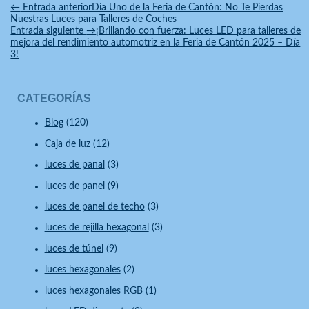
Facebook
Twitter
WeChat
Pinterest
WhatsApp
Reddit
Line
Compartir
←
Entrada anterior
Día Uno de la Feria de Cantón: No Te Pierdas
Nuestras Luces para Talleres de Coches
Entrada siguiente
→
¡Brillando con fuerza: Luces LED para talleres de
mejora del rendimiento automotriz en la Feria de Cantón 2025 – Día
3!
CATEGORÍAS
Blog
(120)
Caja de luz
(12)
luces de panal
(3)
luces de panel
(9)
luces de panel de techo
(3)
luces de rejilla hexagonal
(3)
luces de túnel
(9)
luces hexagonales
(2)
luces hexagonales RGB
(1)