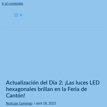
Ir al contenido
Noticias Gonengo
Inicio
Noticias Gonengo
Actualización del Día 2: ¡Las luces LED hexagonales brillan en la Feria
de Cantón!
Actualización del Día 2: ¡Las luces LED
hexagonales brillan en la Feria de
Cantón!
Noticias Gonengo
/
abril 18, 2025