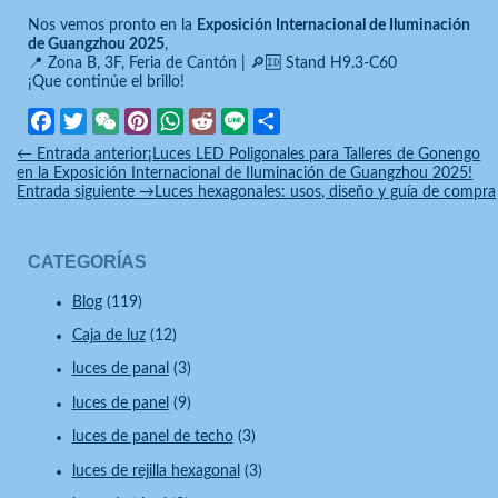
Nos vemos pronto en la
Exposición Internacional de Iluminación
de Guangzhou 2025
,
📍 Zona B, 3F, Feria de Cantón | 🔎🆔 Stand H9.3-C60
¡Que continúe el brillo!
Facebook
Twitter
WeChat
Pinterest
WhatsApp
Reddit
Line
Compartir
←
Entrada anterior
¡Luces LED Poligonales para Talleres de Gonengo
en la Exposición Internacional de Iluminación de Guangzhou 2025!
Entrada siguiente
→
Luces hexagonales: usos, diseño y guía de compra
CATEGORÍAS
Blog
(119)
Caja de luz
(12)
luces de panal
(3)
luces de panel
(9)
luces de panel de techo
(3)
luces de rejilla hexagonal
(3)