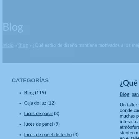
Blog
Inicio
Blog
¿Qué estilo de diseño mantiene motivados a los mejo
CATEGORÍAS
¿Qué 
Blog
(119)
Blog
,
pan
Caja de luz
(12)
Un taller
donde cad
luces de panal
(3)
muchas pe
interactú
luces de panel
(9)
atmósfera
sienten m
luces de panel de techo
(3)
en el talle