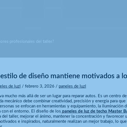
res profesionales del taller?
estilo de diseño mantiene motivados a los
eles de luzl
/
febrero 3, 2026
/
paneles de luzl
 va mucho más allá de ser un lugar para reparar autos. Es un centro d
a mecánico debe combinar creatividad, precisión y energía para qu
rsonas se enfocan en herramientas y equipamiento, la iluminación d
a con el entorno. El diseño de los
paneles de luz de techo Master 
 del taller, mejorar el ánimo, mantener la concentración y favorecer 
otivados e inspirados, naturalmente realizan un mejor trabajo, lo que
r.