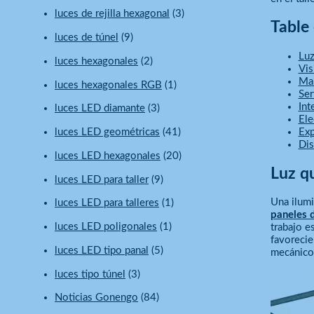
luces de rejilla hexagonal
(3)
Table
luces de túnel
(9)
Luz
luces hexagonales
(2)
Vis
Man
luces hexagonales RGB
(1)
Ser
Int
luces LED diamante
(3)
Ele
Exp
luces LED geométricas
(41)
Dis
luces LED hexagonales
(20)
Luz qu
luces LED para taller
(9)
Una ilumi
luces LED para talleres
(1)
paneles d
luces LED poligonales
(1)
trabajo e
favorecie
luces LED tipo panal
(5)
mecánicos
luces tipo túnel
(3)
Noticias Gonengo
(84)