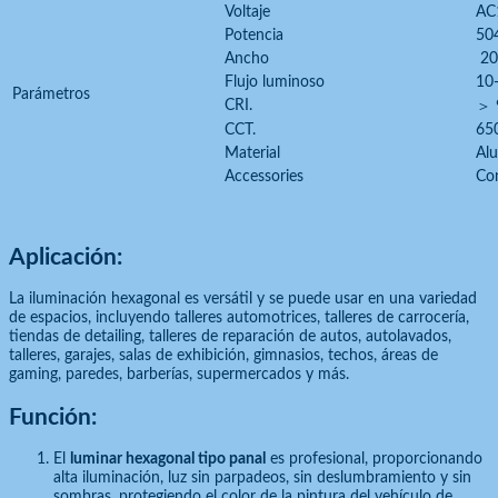
Voltaje
AC
Potencia
50
Ancho
2
Flujo luminoso
10
Parámetros
CRI.
＞ 
CCT.
65
Material
Alu
Accessories
Co
Aplicación:
La iluminación hexagonal es versátil y se puede usar en una variedad
de espacios, incluyendo talleres automotrices, talleres de carrocería,
tiendas de detailing, talleres de reparación de autos, autolavados,
talleres, garajes, salas de exhibición, gimnasios, techos, áreas de
gaming, paredes, barberías, supermercados y más.
Función:
El
luminar hexagonal tipo panal
es profesional, proporcionando
alta iluminación, luz sin parpadeos, sin deslumbramiento y sin
sombras, protegiendo el color de la pintura del vehículo de