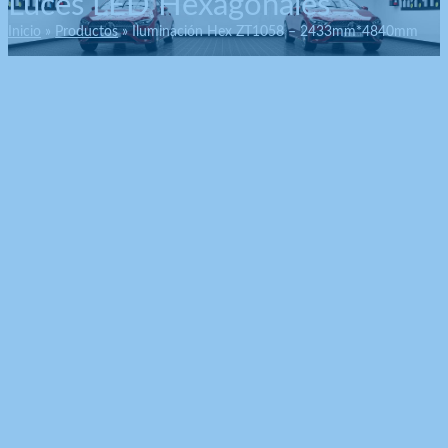
Luces LED Hexagonales
Inicio
Productos
Iluminación Hex ZT1058 – 2433mm*4840mm