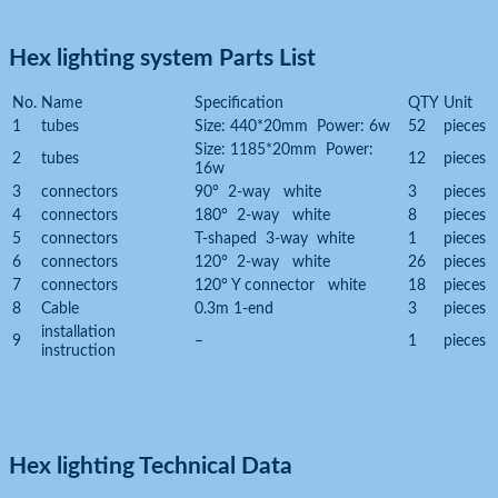
Hex lighting
system Parts List
No.
Name
Specification
QTY
Unit
1
tubes
Size: 440*20mm Power: 6w
52
pieces
Size: 1185*20mm Power:
2
tubes
12
pieces
16w
3
connectors
90° 2-way white
3
pieces
4
connectors
180° 2-way white
8
pieces
5
connectors
T-shaped 3-way white
1
pieces
6
connectors
120° 2-way white
26
pieces
7
connectors
120° Y connector white
18
pieces
8
Cable
0.3m 1-end
3
pieces
installation
9
–
1
pieces
instruction
Hex lighting
Technical Data