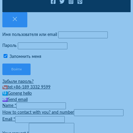
Имя пользователя или email
Пароль
Запомнить меня
Забыли пароль?
tel:+86-189 3332 9599
Goneng hello
Send email
Name
*
How to contact with you? and number
Email
*