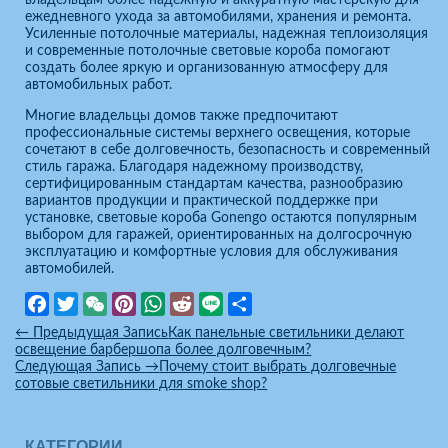
владельцам более надежную и аккуратную мастерскую для
ежедневного ухода за автомобилями, хранения и ремонта.
Усиленные потолочные материалы, надежная теплоизоляция
и современные потолочные световые короба помогают
создать более яркую и организованную атмосферу для
автомобильных работ.
Многие владельцы домов также предпочитают
профессиональные системы верхнего освещения, которые
сочетают в себе долговечность, безопасность и современный
стиль гаража. Благодаря надежному производству,
сертифицированным стандартам качества, разнообразию
вариантов продукции и практической поддержке при
установке, световые короба Gonengo остаются популярным
выбором для гаражей, ориентированных на долгосрочную
эксплуатацию и комфортные условия для обслуживания
автомобилей.
Facebook
Twitter
WeChat
Pinterest
WhatsApp
Reddit
Line
Отправить
←
Предыдущая Запись
Как панельные светильники делают
освещение барбершопа более долговечным?
Следующая Запись
→
Почему стоит выбрать долговечные
сотовые светильники для smoke shop?
КАТЕГОРИИ